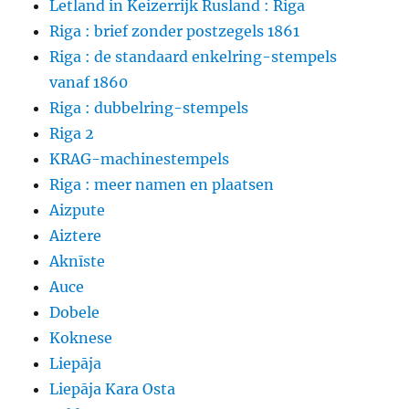
Letland in Keizerrijk Rusland : Riga
Riga : brief zonder postzegels 1861
Riga : de standaard enkelring-stempels
vanaf 1860
Riga : dubbelring-stempels
Riga 2
KRAG-machinestempels
Riga : meer namen en plaatsen
Aizpute
Aiztere
Aknīste
Auce
Dobele
Koknese
Liepāja
Liepāja Kara Osta