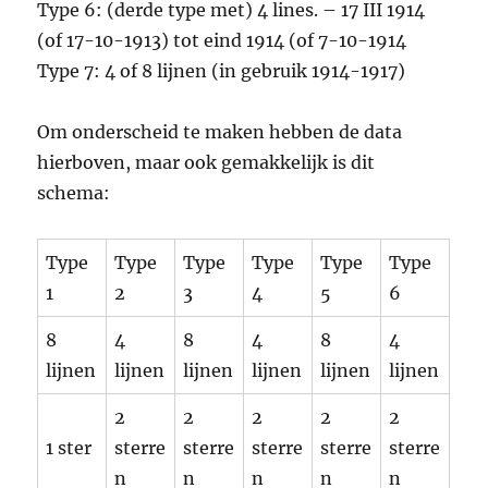
Type 6: (derde type met) 4 lines. – 17 III 1914
(of 17-10-1913) tot eind 1914 (of 7-10-1914
Type 7: 4 of 8 lijnen (in gebruik 1914-1917)
Om onderscheid te maken hebben de data
hierboven, maar ook gemakkelijk is dit
schema:
Type
Type
Type
Type
Type
Type
1
2
3
4
5
6
8
4
8
4
8
4
lijnen
lijnen
lijnen
lijnen
lijnen
lijnen
2
2
2
2
2
1 ster
sterre
sterre
sterre
sterre
sterre
n
n
n
n
n