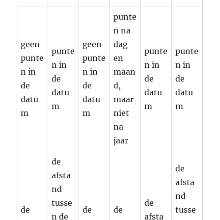
punte
n na
geen
geen
dag
punte
punte
punte
punte
punte
en
n in
n in
n in
n in
n in
maan
de
de
de
de
de
d,
datu
datu
datu
datu
datu
maar
m
m
m
m
m
niet
na
jaar
de
de
afsta
afsta
nd
nd
tusse
de
de
de
de
tusse
n de
afsta