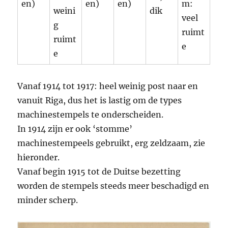
en)
en)
en)
m:
weini
dik
veel
g
ruimt
ruimt
e
e
Vanaf 1914 tot 1917: heel weinig post naar en
vanuit Riga, dus het is lastig om de types
machinestempels te onderscheiden.
In 1914 zijn er ook ‘stomme’
machinestempeels gebruikt, erg zeldzaam, zie
hieronder.
Vanaf begin 1915 tot de Duitse bezetting
worden de stempels steeds meer beschadigd en
minder scherp.