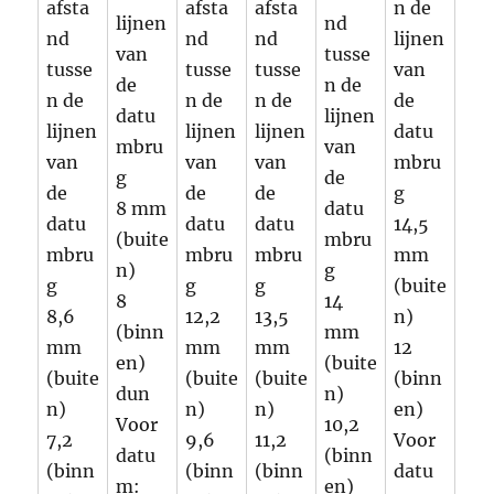
afsta
afsta
afsta
n de
lijnen
nd
nd
nd
nd
lijnen
van
tusse
tusse
tusse
tusse
van
de
n de
n de
n de
n de
de
datu
lijnen
lijnen
lijnen
lijnen
datu
mbru
van
van
van
van
mbru
g
de
de
de
de
g
8 mm
datu
datu
datu
datu
14,5
(buite
mbru
mbru
mbru
mbru
mm
n)
g
g
g
g
(buite
8
14
8,6
12,2
13,5
n)
(binn
mm
mm
mm
mm
12
en)
(buite
(buite
(buite
(buite
(binn
dun
n)
n)
n)
n)
en)
Voor
10,2
7,2
9,6
11,2
Voor
datu
(binn
(binn
(binn
(binn
datu
m:
en)