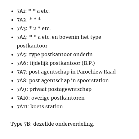
7A1: * * a etc.
7A2: * * *
7A3: * 2 * etc.
7A4: * * a etc. en bovenin het type
postkantoor
7A5: type postkantoor onderin
7A6: tijdelijk postkantoor (B.P.)
7A7: post agentschap in Parochiew Raad
7A8: post agentschap in spoorstation
7A9: privaat postagewntschap
7A10: overige postkantoren
7A11: koets station
Type 7B: dezelfde onderverdeling.