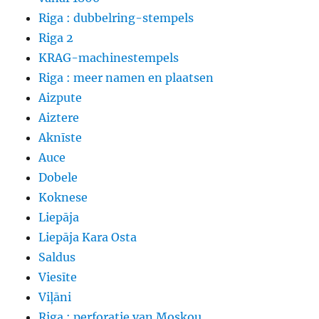
Riga : dubbelring-stempels
Riga 2
KRAG-machinestempels
Riga : meer namen en plaatsen
Aizpute
Aiztere
Aknīste
Auce
Dobele
Koknese
Liepāja
Liepāja Kara Osta
Saldus
Viesīte
Viļāni
Riga : perforatie van Moskou