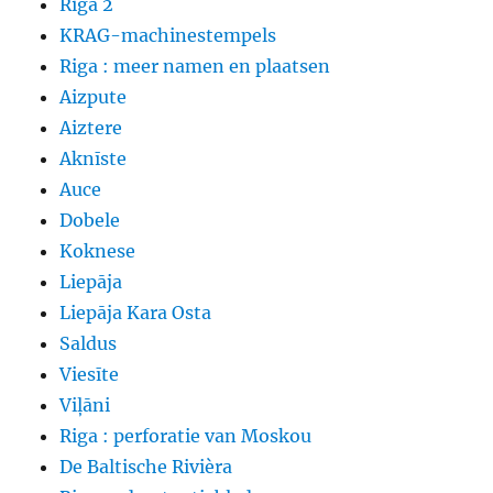
Riga 2
KRAG-machinestempels
Riga : meer namen en plaatsen
Aizpute
Aiztere
Aknīste
Auce
Dobele
Koknese
Liepāja
Liepāja Kara Osta
Saldus
Viesīte
Viļāni
Riga : perforatie van Moskou
De Baltische Rivièra