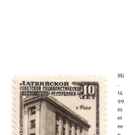
Mi
.
14
99
m
et
ee
n