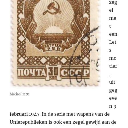
zeg
el
me
t
een
Let
s
mo
tief
,
uit
geg
Michel 1101
eve
n 9
februari 1947. In de serie met wapens van de
Unierepublieken is ook een zegel gewijd aan de