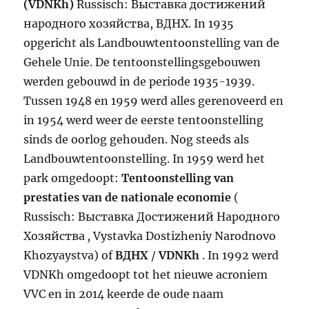
(VDNKh)
Russisch:
Выставка достижений
народного хозяйства, ВДНХ. In 1935
opgericht als Landbouwtentoonstelling van de
Gehele Unie. De tentoonstellingsgebouwen
werden gebouwd in de periode 1935-1939.
Tussen 1948 en 1959 werd alles gerenoveerd en
in 1954 werd weer de eerste tentoonstelling
sinds de oorlog gehouden. Nog steeds als
Landbouwtentoonstelling. In 1959 werd het
park omgedoopt:
Tentoonstelling van
prestaties van de nationale economie
(
Russisch: Выставка Достижений Народного
Хозяйства
,
Vystavka Dostizheniy Narodnovo
Khozyaystva) of
ВДНХ
/
VDNKh
. In 1992 werd
VDNKh omgedoopt tot het nieuwe acroniem
VVC en in 2014 keerde de oude naam