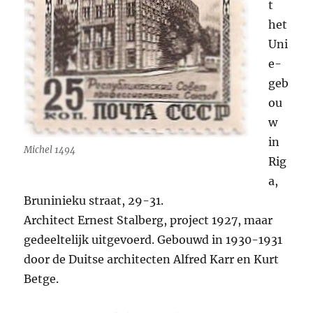
t
het
Uni
e-
geb
ou
w
in
Michel 1494
Rig
a,
Bruninieku straat, 29-31.
Architect Ernest Stalberg, project 1927, maar
gedeeltelijk uitgevoerd. Gebouwd in 1930-1931
door de Duitse architecten Alfred Karr en Kurt
Betge.