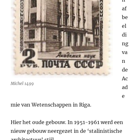
af
be
el
di
ng
va
n
de
Ac
Michel 1499
ad
e
mie van Wetenschappen in Riga.
Hier het oude gebouw. In 1951-1961 werd een
nieuw gebouw neergezet in de ‘stalinistische
architectuur’ stijl.