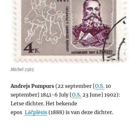
Michel 2565
Andrejs Pumpurs
(22 september [
O.S.
10
september] 1841-6 July [
O.S.
23 June] 1902):
Letse dichter. Het bekende
epos
Lāčplēsis
(1888) is van deze dichter.