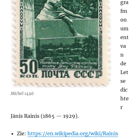
gra
fm
on
um
ent
va
n
de
Let
se
dic
Michel 1496
hte
r
Jānis Rainis (1865 — 1929).
Zie:
https://en.wikipedia.org/wiki/Rainis