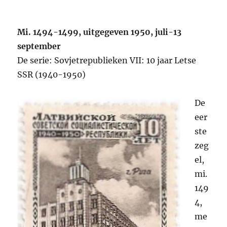
Mi. 1494-1499, uitgegeven 1950, juli-13
september
De serie: Sovjetrepublieken VII: 10 jaar Letse
SSR (1940-1950)
De
eer
ste
zeg
el,
mi.
149
4,
me