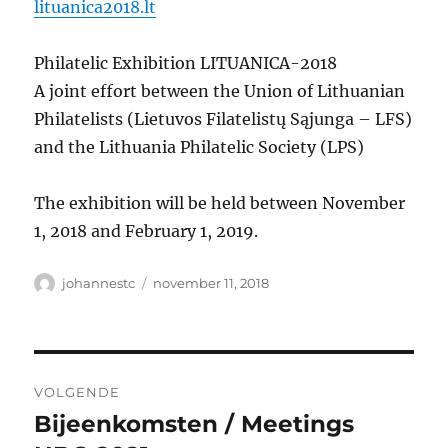
lituanica2018.lt
Philatelic Exhibition LITUANICA-2018
A joint effort between the Union of Lithuanian
Philatelists (Lietuvos Filatelistų Sąjunga – LFS)
and the Lithuania Philatelic Society (LPS)
The exhibition will be held between November
1, 2018 and February 1, 2019.
Auteur
Geplaatst
johannestc
november 11, 2018
op
Bericht
VOLGENDE
navigatie
Bijeenkomsten / Meetings
Volgend