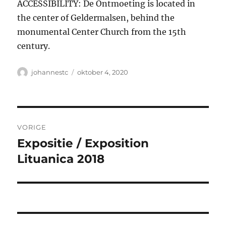
ACCESSIBILITY: De Ontmoeting is located in
the center of Geldermalsen, behind the
monumental Center Church from the 15th
century.
Auteur
Geplaatst
johannestc
oktober 4, 2020
op
Bericht
VORIGE
navigatie
Expositie / Exposition
Vorig
bericht:
Lituanica 2018